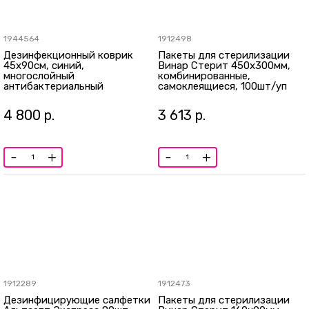
1944564
1912498
Дезинфекционный коврик
Пакеты для стерилизации
45х90см, синий,
Винар Стерит 450х300мм,
многослойный
комбинированные,
антибактериальный
самоклеящиеся, 100шт/уп
липкий10 ковриков по 30
листов
4 800
р.
3 613
р.
-
+
-
+
1912289
1912473
Дезинфицирующие салфетки
Пакеты для стерилизации