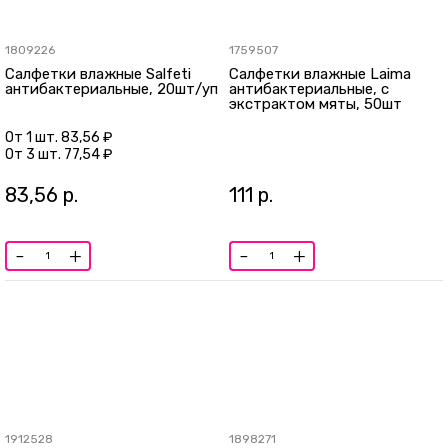
1809226
1759507
Салфетки влажные Salfeti
Салфетки влажные Laima
антибактериальные, 20шт/уп
антибактериальные, с
экстрактом мяты, 50шт
От 1 шт.
83,56 ₽
От 3 шт.
77,54 ₽
83,56
р.
111
р.
-
+
-
+
1912528
1898271