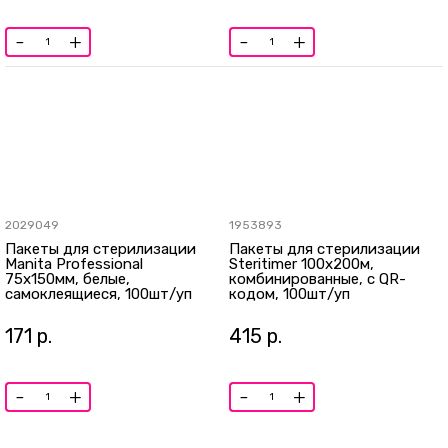
-
+
-
+
2029049
1953893
Пакеты для стерилизации
Пакеты для стерилизации
Manita Professional
Steritimer 100х200м,
75х150мм, белые,
комбинированные, с QR-
самоклеящиеся, 100шт/уп
кодом, 100шт/уп
171
р.
415
р.
-
+
-
+