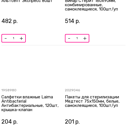
Альтсепт Экспресс 80шт
Винар Стерит 160х90мм,
комбинированные,
самоклеящиеся, 100шт/уп
482
р.
514
р.
-
+
-
+
1958980
2029046
Салфетки влажные Laima
Пакеты для стерилизации
Antibacterial
Медтест 75х150мм, белые,
Антибактериальные, 120шт,
самоклеящиеся, 100шт/уп
крышка-клапан
204
р.
201
р.