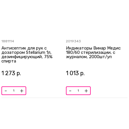
1881114
2019343
Антисептик для рук с
Индикаторы Винар Медис
дозатором Stellarium 1л,
180/60 стерилизации, с
дезинфицирующий, 75%
журналом, 2000шт/уп
спирта
1 273
р.
1 013
р.
-
+
-
+