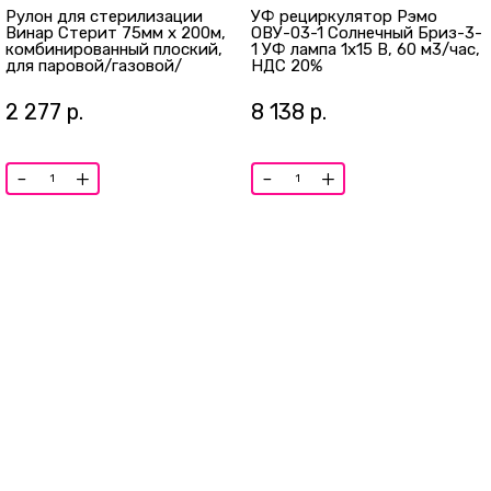
Рулон для стерилизации
УФ рециркулятор Рэмо
Винар Стерит 75мм х 200м,
ОВУ-03-1 Солнечный Бриз-3-
комбинированный плоский,
1 УФ лампа 1х15 В, 60 м3/час,
для паровой/газовой/
НДС 20%
радиационной стерилизации
2 277
р.
8 138
р.
-
+
-
+