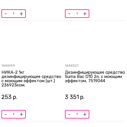
-
+
-
+
1646149
1646527
НИКА-2 1кг
Дезинфицирующее средство
дезинфицирующее средство
Suma Bac D10 2л, с моющим
с моющим эффектом (шт.)
эффектом, 7519044
236923ком.
253
р.
3 351
р.
-
+
-
+